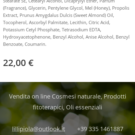
Stearate SE, Cetearyl Alcohol, Dicaprylyl Ether, Parfum
(Fragrance), Glycerin, Pentylene Glycol, Mel (Honey), Propolis
Extract, Prunus Amygdalus Dulcis (Sweet Almond) Oil,
Tocopherol, Ascorbyl Palmitate, Lecithin, Citric Acid,
Potassium Cetyl Phosphate, Tetrasodium EDTA,
Hydroxyacetophenone, Benzyl Alcohol, Anise Alcohol, Benzyl
Benzoate, Coumarin.
22,00
€
Vendita on line Cosmesi naturale, Prodotti
fitoterapici, Oli essenziali
lillipiola@outlook.it
+39 335 1461887