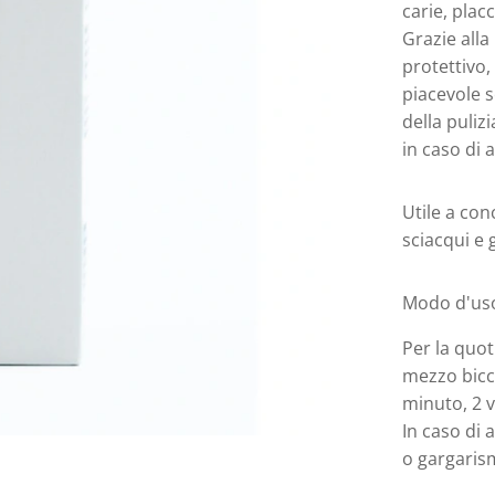
carie, plac
Grazie alla 
protettivo,
piacevole s
della puliz
in caso di 
Utile a con
sciacqui e 
Modo d'us
Per la quot
mezzo bicch
minuto, 2 v
In caso di 
o gargarism