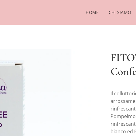
HOME
CHI SIAMO
FIT
Confe
Il collutto
arrossament
rinfrescant
Pompelmo, 
rinfrescanti
bianco ed E