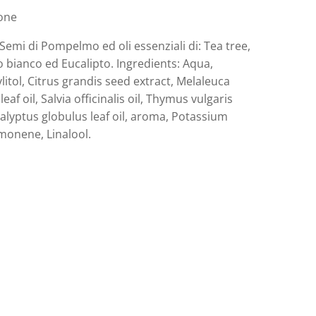
one
 Semi di Pompelmo ed oli essenziali di: Tea tree,
o bianco ed Eucalipto. Ingredients: Aqua,
ylitol, Citrus grandis seed extract, Melaleuca
 leaf oil, Salvia officinalis oil, Thymus vulgaris
ucalyptus globulus leaf oil, aroma, Potassium
monene, Linalool.