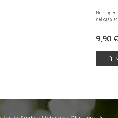
Non ingerir
nel caso s
9,90
€
A
turale, Prodotti fitoterapici, Oli essenziali