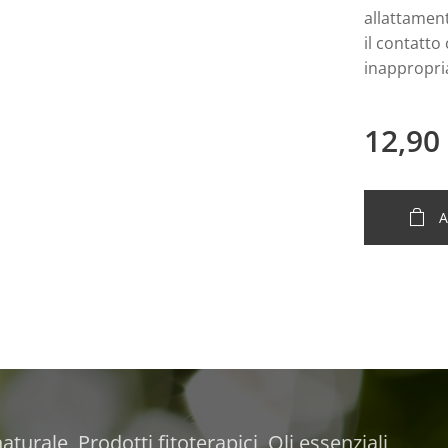
allattament
il contatto
inappropri
12,90
A
turale, Prodotti fitoterapici, Oli essenziali