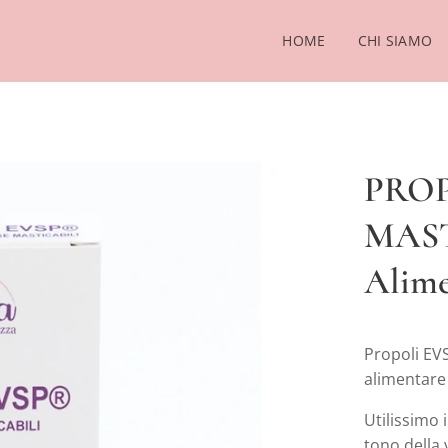
HOME
CHI SIAMO
PRO
MAST
Alime
Propoli EV
alimentare 
Utilissimo i
tono della 