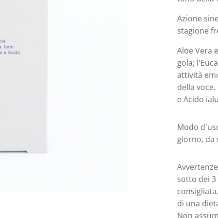
Azione sine
stagione f
Aloe Vera e
gola; l'Euc
attività emo
della voce.
e Acido ial
Modo d'uso:
giorno, da 
Avvertenze:
sotto dei 3
consigliata
di una dieta
Non assume