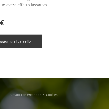
uò avere effetto lassativo.
€
ggiungi al carrello
Creato con
Webnode
Cookies