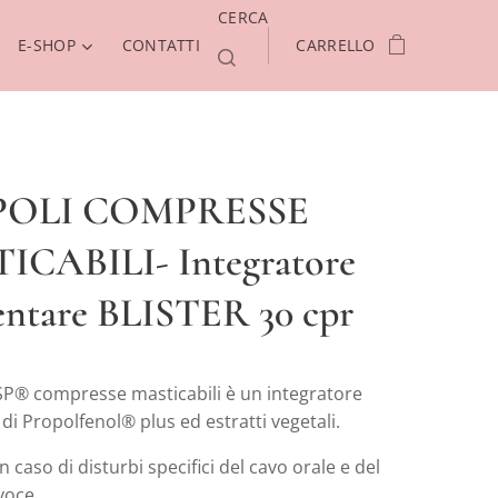
CERCA
E-SHOP
CONTATTI
CARRELLO
POLI COMPRESSE
ICABILI- Integratore
ntare BLISTER 30 cpr
SP® compresse masticabili è un integratore
di Propolfenol® plus ed estratti vegetali.
n caso di disturbi specifici del cavo orale e del
voce.